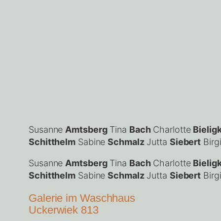
Susanne
Amtsberg
Tina
Bach
Charlotte
Bielig
Schitthelm
Sabine
Schmalz
Jutta
Siebert
Birg
Susanne
Amtsberg
Tina
Bach
Charlotte
Bielig
Schitthelm
Sabine
Schmalz
Jutta
Siebert
Birg
Galerie im Waschhaus
Uckerwiek 813